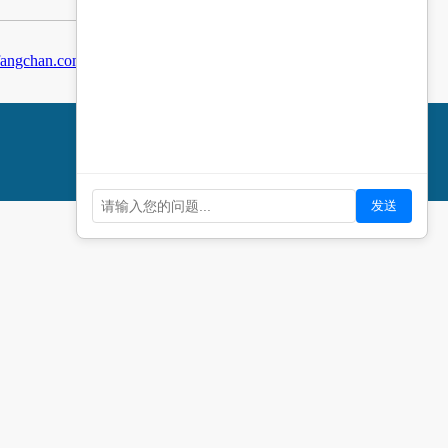
angchan.com
indochine房地产
越南房地产公司
沪ICP备
08105013号-1
网站建设公司上海秉金网络欢迎您前来
咨询上海网站建设合作流程！
发送