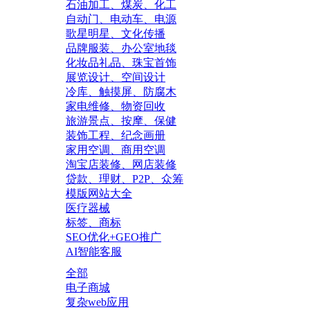
石油加工、煤炭、化工
自动门、电动车、电源
歌星明星、文化传播
品牌服装、办公室地毯
化妆品礼品、珠宝首饰
展览设计、空间设计
冷库、触摸屏、防腐木
家电维修、物资回收
旅游景点、按摩、保健
装饰工程、纪念画册
家用空调、商用空调
淘宝店装修、网店装修
贷款、理财、P2P、众筹
模版网站大全
医疗器械
标签、商标
SEO优化+GEO推广
AI智能客服
全部
电子商城
复杂web应用