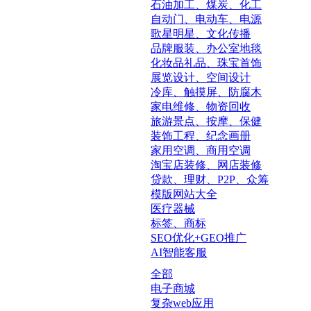
石油加工、煤炭、化工
自动门、电动车、电源
歌星明星、文化传播
品牌服装、办公室地毯
化妆品礼品、珠宝首饰
展览设计、空间设计
冷库、触摸屏、防腐木
家电维修、物资回收
旅游景点、按摩、保健
装饰工程、纪念画册
家用空调、商用空调
淘宝店装修、网店装修
贷款、理财、P2P、众筹
模版网站大全
医疗器械
标签、商标
SEO优化+GEO推广
AI智能客服
全部
电子商城
复杂web应用