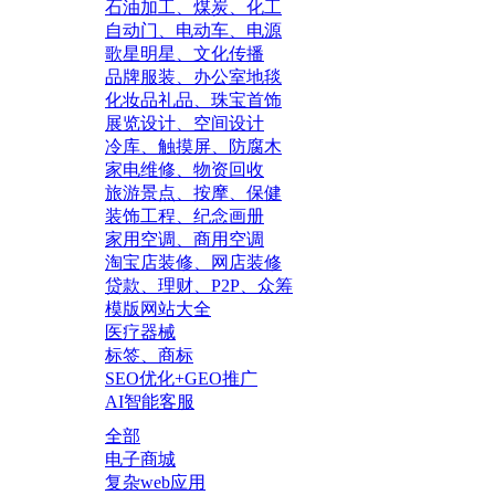
石油加工、煤炭、化工
自动门、电动车、电源
歌星明星、文化传播
品牌服装、办公室地毯
化妆品礼品、珠宝首饰
展览设计、空间设计
冷库、触摸屏、防腐木
家电维修、物资回收
旅游景点、按摩、保健
装饰工程、纪念画册
家用空调、商用空调
淘宝店装修、网店装修
贷款、理财、P2P、众筹
模版网站大全
医疗器械
标签、商标
SEO优化+GEO推广
AI智能客服
全部
电子商城
复杂web应用