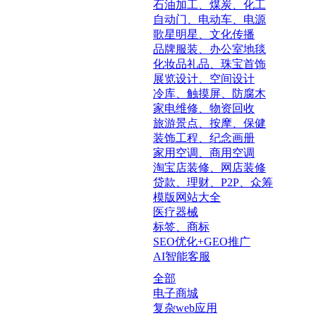
石油加工、煤炭、化工
自动门、电动车、电源
歌星明星、文化传播
品牌服装、办公室地毯
化妆品礼品、珠宝首饰
展览设计、空间设计
冷库、触摸屏、防腐木
家电维修、物资回收
旅游景点、按摩、保健
装饰工程、纪念画册
家用空调、商用空调
淘宝店装修、网店装修
贷款、理财、P2P、众筹
模版网站大全
医疗器械
标签、商标
SEO优化+GEO推广
AI智能客服
全部
电子商城
复杂web应用