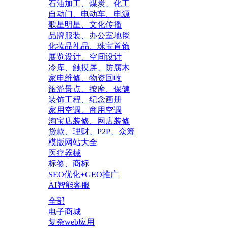
石油加工、煤炭、化工
自动门、电动车、电源
歌星明星、文化传播
品牌服装、办公室地毯
化妆品礼品、珠宝首饰
展览设计、空间设计
冷库、触摸屏、防腐木
家电维修、物资回收
旅游景点、按摩、保健
装饰工程、纪念画册
家用空调、商用空调
淘宝店装修、网店装修
贷款、理财、P2P、众筹
模版网站大全
医疗器械
标签、商标
SEO优化+GEO推广
AI智能客服
全部
电子商城
复杂web应用