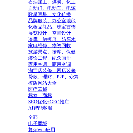
石油加工、煤炭、化工
自动门、电动车、电源
歌星明星、文化传播
品牌服装、办公室地毯
化妆品礼品、珠宝首饰
展览设计、空间设计
冷库、触摸屏、防腐木
家电维修、物资回收
旅游景点、按摩、保健
装饰工程、纪念画册
家用空调、商用空调
淘宝店装修、网店装修
贷款、理财、P2P、众筹
模版网站大全
医疗器械
标签、商标
SEO优化+GEO推广
AI智能客服
全部
电子商城
复杂web应用