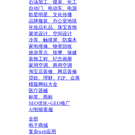
石油加工、煤炭、化工
自动门、电动车、电源
歌星明星、文化传播
品牌服装、办公室地毯
化妆品礼品、珠宝首饰
展览设计、空间设计
冷库、触摸屏、防腐木
家电维修、物资回收
旅游景点、按摩、保健
装饰工程、纪念画册
家用空调、商用空调
淘宝店装修、网店装修
贷款、理财、P2P、众筹
模版网站大全
医疗器械
标签、商标
SEO优化+GEO推广
AI智能客服
全部
电子商城
复杂web应用