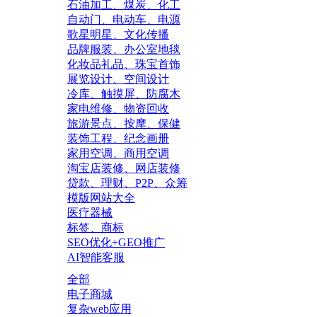
石油加工、煤炭、化工
自动门、电动车、电源
歌星明星、文化传播
品牌服装、办公室地毯
化妆品礼品、珠宝首饰
展览设计、空间设计
冷库、触摸屏、防腐木
家电维修、物资回收
旅游景点、按摩、保健
装饰工程、纪念画册
家用空调、商用空调
淘宝店装修、网店装修
贷款、理财、P2P、众筹
模版网站大全
医疗器械
标签、商标
SEO优化+GEO推广
AI智能客服
全部
电子商城
复杂web应用