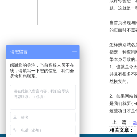
或许你会想，
题。这就是
当首页出现与
的页面时不需
怎样辨别域
请您留言
指定一种查询
擎本身导致的
感谢您的关注，当前客服人员不在
1、也就是今
线，请填写一下您的信息，我们会
并且有很多不
尽快和您联系。
然恢复的
2、如果网站
是我们就要小
这些项目才是
上一篇：
网
相关文章：