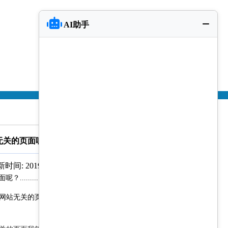
AI助手
无关的页面呢？
时间: 2019-01-02
...................
网站无关的页面结果，百度竟然还出现这种错误，