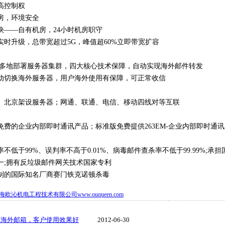
高控制权
房，环境安全
快——自有机房，24小时机房职守
实时升级，总带宽超过5G，峰值超60%立即带宽扩容
国多地部署服务器集群，四大核心技术保障，自动实现海外邮件转发
动切换海外服务器，用户海外使用有保障，可正常收信
、北京架设服务器；网通、联通、电信、移动四线对等互联
免费的企业内部即时通讯产品；标准版免费提供263EM-企业内部即时通
不低于99%、误判率不高于0.01%、病毒邮件查杀率不低于99.99%;承
一;拥有反垃圾邮件网关技术国家专利
制的国际知名厂商赛门铁克诺顿杀毒
海欧沁机电工程技术有限公司www.ouqueen.com
，海外邮箱，客户使用效果好
2012-06-30