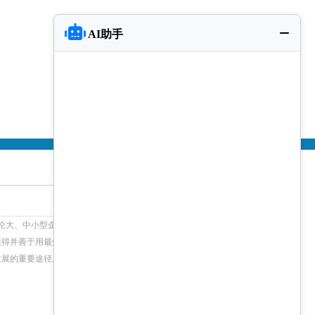
AI助手
论大、中小型企业，都决不能被时代所淘汰，因此，建
懂得并善于用最先进的互联网技术，树立企业形象，宣传
发展的重要途径。企业通过简单幽雅、特征鲜明的网页来
+查看更多