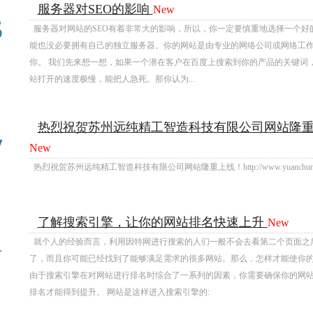
服务器对SEO的影响
New
03
5
服务器对网站的SEO有着非常大的影响，所以，你一定要慎重地选择一个好
能也没必要拥有自己的独立服务器。你的网站是由专业的网络公司或网络工
你。 我们先来想一想，如果一个潜在客户在百度上搜索到你的产品的关键词
站打开的速度极慢，能把人急死。那你认为...
热烈祝贺苏州远纯精工智造科技有限公司网站隆重上线！http:
03
7
New
热烈祝贺苏州远纯精工智造科技有限公司网站隆重上线！http://www.yuanchunsz
了解搜索引擎，让你的网站排名快速上升
New
03
1
就个人的经验而言，利用因特网进行搜索的人们一般不会去看第二个页面之
了，而且你可能已经找到了能够满足需求的很多网站。那么，怎样才能使你的
由于搜索引擎在对网站进行排名时综合了一系列的因素，你需要确保你的网
排名才能得到提升。 网站是这样进入搜索引擎的: