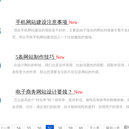
手机网站建设注意事项
New
07
3
现在手机网站建设的现状是不好的，主要是由于现在的网站对搜索引擎不友
范，所以导致手机网站建设陷入一个比较尴尬的领域。
5条网站制作技巧
New
07
9
在设计网站的时候，我们总是追求美观，比如说颜色的搭配，阴影的安排，l
发挥更大的作用，那么您需要关注的不仅仅是网站的外观。
电子商务网站设计要领？
New
07
9
怎么提高这个“转化率”呢？很简单，提供舒适、愉悦且有效率的购物体验。
会买账。记住：满足他们的欲望，你才能持续性的盈利；忽视用户的需求，
总计
上一页
54
55
56
57
58
59
60
下一页
最后一页