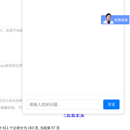
+查看更多
好，页面字体图片设计不规范、内容排版布局也不规
+查看更多
ogo放置的位置。但是，如果您真的希望您的网站可以
+查看更多
因为只有你的网站让用户用的开心，用的高兴，他们才
发送
很难赚到钱。下面是今天要跟大家讲解的七个要素。
+查看更多
 811 个记录分为 163 页, 当前第 57 页