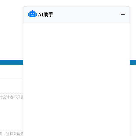
AI助手
代设计者不只要控制根本的网站的设计技术，还需求控
+查看更多
发，这样只能浪费时间和资源。