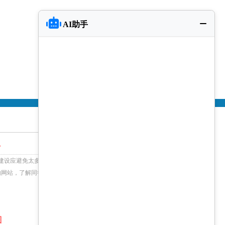
AI助手
w
建设应避免太多花俏的设计，不然会影响用户体验。在
的网站，了解同行的网站结构框架，吸收他们的优点，这
+查看更多
图