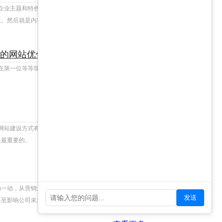
企业主题和特色的页面，注意网站建设中的标题和排
版。然后就是内容的优化，内容一定要紧扣主题。
+查看更多
握的网站优化能力
New
图
第一位等等现象，SEO必须掌握的网站优化能力包括
+查看更多
网站建设方式有定制网站，模版套用网站和租用网站等
是最重要的。
+查看更多
动，从营销角度看，SEO不友好、SEM页面转化率低
发送
甚至影响公司未来的战略。所以业务对改版的影响，无疑