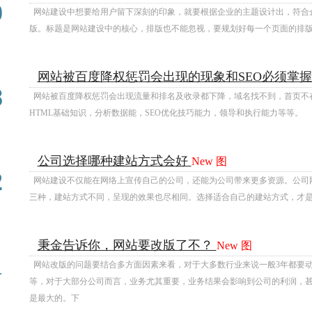
9
网站建设中想要给用户留下深刻的印象，就要根据企业的主题设计出，符合
版。标题是网站建设中的核心，排版也不能忽视，要规划好每一个页面的排
网站被百度降权惩罚会出现的现象和SEO必须掌
09
8
网站被百度降权惩罚会出现流量和排名及收录都下降，域名找不到，首页不在
HTML基础知识，分析数据能，SEO优化技巧能力，领导和执行能力等等。
公司选择哪种建站方式会好
New
图
09
2
网站建设不仅能在网络上宣传自己的公司，还能为公司带来更多资源。公司
三种，建站方式不同，呈现的效果也尽相同。选择适合自己的建站方式，才
秉金告诉你，网站要改版了不？
New
图
09
1
网站改版的问题要结合多方面因素来看，对于大多数行业来说一般3年都要动一
等，对于大部分公司而言，业务尤其重要，业务结果会影响到公司的利润，
是最大的。下