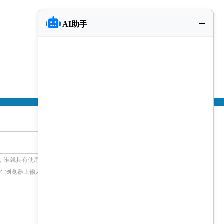
AI助手
，谁就具有使用权。在建立网站之前首先应该申请域
要在浏览器上输入这个域名，就可以随时随地浏览这个网
+查看更多