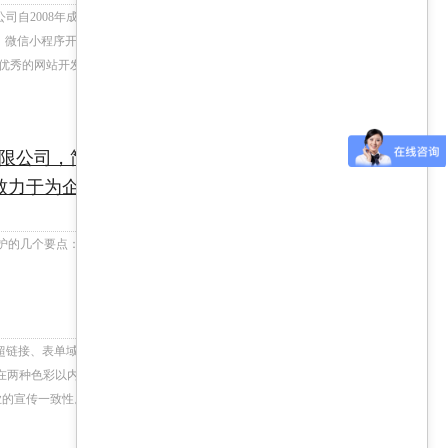
司自2008年成立以来，一直处在网络时代的发展前
微信小程序开发、SEO优化、web应用等基于互联网的
、优秀的网站开发工程师团队及专业的网站设计师团队。
+查看更多
限公司，简称秉金网络，公司自2008
力于为企业提供网站建设、H5站建
护的几个要点：
+查看更多
超链接、表单域等等，这些内容应该采用什么样的应该
在两种色彩以内，同时背景和前文的对比尽量要大，以
业的宣传一致性。有几种基本的配色设计可以应用到网站
+查看更多