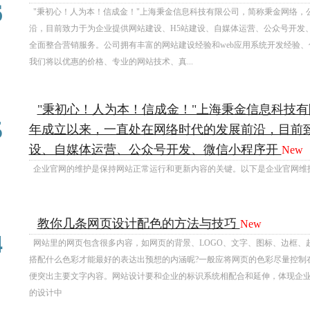
6
"秉初心！人为本！信成金！"上海秉金信息科技有限公司，简称秉金网络，公
沿，目前致力于为企业提供网站建设、H5站建设、自媒体运营、公众号开发、
全面整合营销服务。公司拥有丰富的网站建设经验和web应用系统开发经验
我们将以优惠的价格、专业的网站技术、真...
"秉初心！人为本！信成金！"上海秉金信息科技有
09
5
年成立以来，一直处在网络时代的发展前沿，目前致
设、自媒体运营、公众号开发、微信小程序开
New
企业官网的维护是保持网站正常运行和更新内容的关键。以下是企业官网维
教你几条网页设计配色的方法与技巧
New
09
4
网站里的网页包含很多内容，如网页的背景、LOGO、文字、图标、边框、
搭配什么色彩才能最好的表达出预想的内涵昵?一般应将网页的色彩尽量控制
便突出主要文字内容。网站设计要和企业的标识系统相配合和延伸，体现企
的设计中