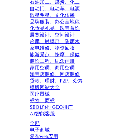
石油加工、煤炭、化工
自动门、电动车、电源
歌星明星、文化传播
品牌服装、办公室地毯
化妆品礼品、珠宝首饰
展览设计、空间设计
冷库、触摸屏、防腐木
家电维修、物资回收
旅游景点、按摩、保健
装饰工程、纪念画册
家用空调、商用空调
淘宝店装修、网店装修
贷款、理财、P2P、众筹
模版网站大全
医疗器械
标签、商标
SEO优化+GEO推广
AI智能客服
全部
电子商城
复杂web应用